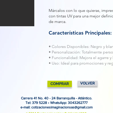
Márcalos con lo que quieras, impre
con tintas UV para una mejor defini
de marca.
Características Principales:
• Colores Disponibles: Negro y bla
• Personalización: Totalmente perso
• Funcionalidad: Mejora el agarre y 
• Uso: Ideal para promociones y reg
VOLVER
COMPRAR
Carrera 41 No. 40 - 24 Barranquilla - Atlántico.
Tel: 379 5228 • WhatsApp: 3043262777
e-mail:
cotizacionesimaginacionsas@gmail.com