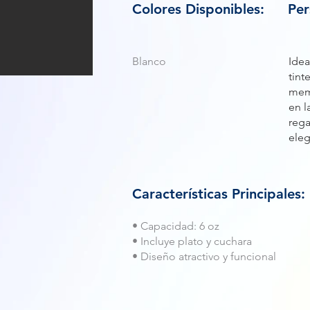
Colores Disponibles:
Per
Blanco
Idea
tint
memo
en l
rega
eleg
Características Principales:
• Capacidad: 6 oz
• Incluye plato y cuchara
• Diseño atractivo y funcional