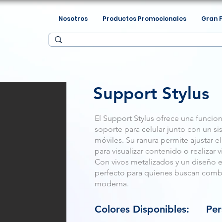
Nosotros
Productos Promocionales
Gran 
Support Stylus
El Support Stylus ofrece una funcion
soporte para celular junto con un s
móviles. Su ranura permite ajustar e
para visualizar contenido o realiza
Con vivos metalizados y un diseño e
perfecto para quienes buscan combi
moderna.
Colores Disponibles:
Per