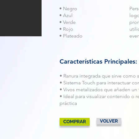
• Negro
Pers
• Azul
logo
• Verde
prom
• Rojo
util
• Plateado
eve
Características Principales:
• Ranura integrada que sirve como s
• Sistema Touch para interactuar co
• Vivos metalizados que añaden un 
• Ideal para visualizar contenido o 
práctica
VOLVER
COMPRAR