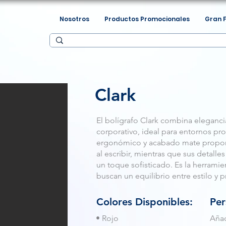
Nosotros
Productos Promocionales
Gran 
Clark
El bolígrafo Clark combina eleganci
corporativo, ideal para entornos pr
ergonómico y acabado mate propo
al escribir, mientras que sus detal
un toque sofisticado. Es la herramie
buscan un equilibrio entre estilo y p
Colores Disponibles:
Per
• Rojo
Añad