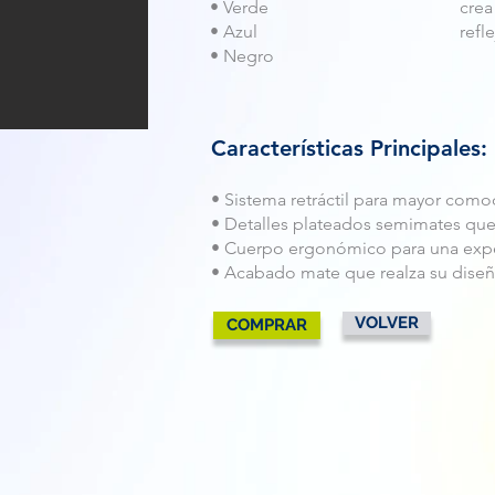
• Verde
crea
• Azul
refl
• Negro
Características Principales:
• Sistema retráctil para mayor com
• Detalles plateados semimates que
• Cuerpo ergonómico para una exper
• Acabado mate que realza su diseñ
VOLVER
COMPRAR