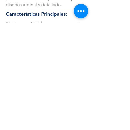
diseño original y detallado.
Características Principales:
• Sistema retráctil para una operación
fácil
• Clip y botón metalizados para mayor
resistencia
• Detalles en plástico translúcido que
añaden un toque visual único
• Cuerpo recto y estilizado para un uso
cómodo y moderno
VOLVER
COMPRAR
Carrera 41 No. 40 - 24 Barranquilla - Atlántico.
Tel:
379 5228
• WhatsApp:
3043262777
e-mail:
cotizacionesimaginacionsas@gmail.com
© 2024 Por Imaginación y Publicidad SAS.