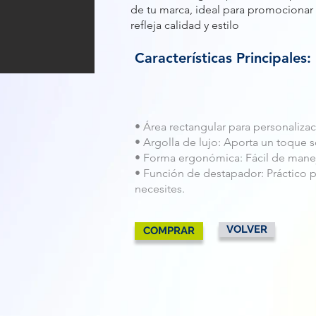
de tu marca, ideal para promocionar
refleja calidad y estilo
Características Principales:
• Área rectangular para personalizac
• Argolla de lujo: Aporta un toque s
• Forma ergonómica: Fácil de maneja
• Función de destapador: Práctico p
necesites.
VOLVER
COMPRAR