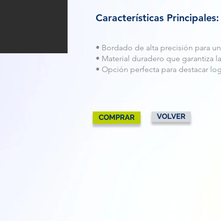
Características Principales:
• Bordado de alta precisión para u
• Material duradero que garantiza l
• Opción perfecta para destacar log
VOLVER
COMPRAR